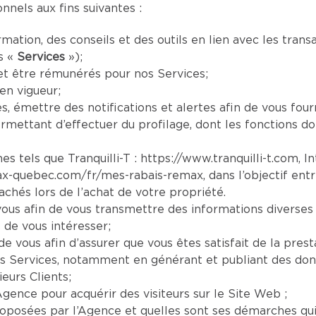
nels aux fins suivantes :
mation, des conseils et des outils en lien avec les tran
s «
Services
»);
et être rémunérés pour nos Services;
en vigueur;
es, émettre des notifications et alertes afin de vous four
mettant d’effectuer du profilage, dont les fonctions doi
es tels que Tranquilli-T :
https://www.tranquilli-t.com
, I
ax-quebec.com/fr/mes-rabais-remax
, dans l’objectif ent
chés lors de l’achat de votre propriété.
us afin de vous transmettre des informations diverses 
 de vous intéresser;
e vous afin d’assurer que vous êtes satisfait de la prest
s Services, notamment en générant et publiant des donn
eurs Clients;
Agence pour acquérir des visiteurs sur le Site Web ;
oposées par l’Agence et quelles sont ses démarches qui s