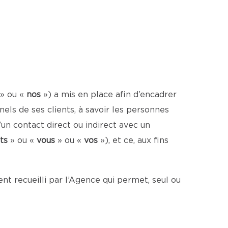
» ou «
nos
») a mis en place afin d’encadrer
ls de ses clients, à savoir les personnes
un contact direct ou indirect avec un
ts
» ou «
vous
» ou «
vos
»), et ce, aux fins
t recueilli par l’Agence qui permet, seul ou