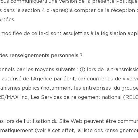
e vous communiquera une version de la présente Politiqu
nis dans la section 4 ci-après) à compter de la réception
rtées.
modifiée de celle-ci sont assujetties à la législation ap
e des renseignements personnels ?
nels par les moyens suivants : (i) lors de la transmiss
torisé de l’Agence par écrit, par courriel ou de vive vo
rganismes publics (notamment les entreprises du groupe
E/MAX inc., Les Services de relogement national (REL
lors de l’utilisation du Site Web peuvent être commun
omatiquement (voir à cet effet, la liste des renseigne